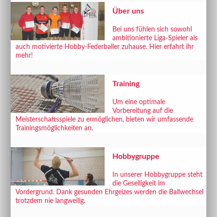
Über uns
Bei uns fühlen sich sowohl
ambitionierte Liga-Spieler als
auch motivierte Hobby-Federballer zuhause. Hier erfahrt ihr
mehr!
Training
Um eine optimale
Vorbereitung auf die
Meisterschaftsspiele zu ermöglichen, bieten wir umfassende
Trainingsmöglichkeiten an.
Hobbygruppe
In unserer Hobbygruppe steht
die Geselligkeit im
Vordergrund. Dank gesunden Ehrgeizes werden die Ballwechsel
trotzdem nie langweilig.