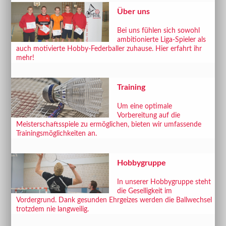
Über uns
Bei uns fühlen sich sowohl
ambitionierte Liga-Spieler als
auch motivierte Hobby-Federballer zuhause. Hier erfahrt ihr
mehr!
Training
Um eine optimale
Vorbereitung auf die
Meisterschaftsspiele zu ermöglichen, bieten wir umfassende
Trainingsmöglichkeiten an.
Hobbygruppe
In unserer Hobbygruppe steht
die Geselligkeit im
Vordergrund. Dank gesunden Ehrgeizes werden die Ballwechsel
trotzdem nie langweilig.